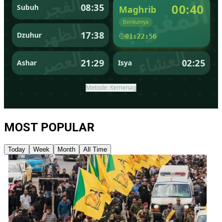
MOST POPULAR
Today
Week
Month
All Time