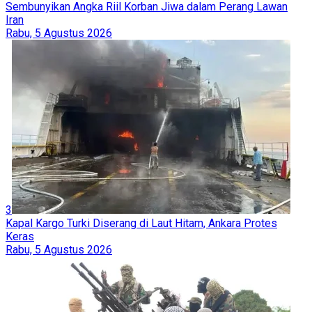
Sembunyikan Angka Riil Korban Jiwa dalam Perang Lawan
Iran
Rabu, 5 Agustus 2026
3
Kapal Kargo Turki Diserang di Laut Hitam, Ankara Protes
Keras
Rabu, 5 Agustus 2026