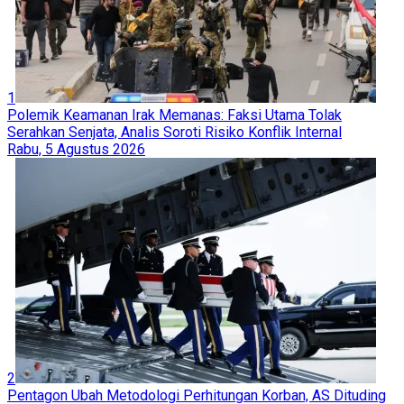
1
Polemik Keamanan Irak Memanas: Faksi Utama Tolak
Serahkan Senjata, Analis Soroti Risiko Konflik Internal
Rabu, 5 Agustus 2026
2
Pentagon Ubah Metodologi Perhitungan Korban, AS Dituding