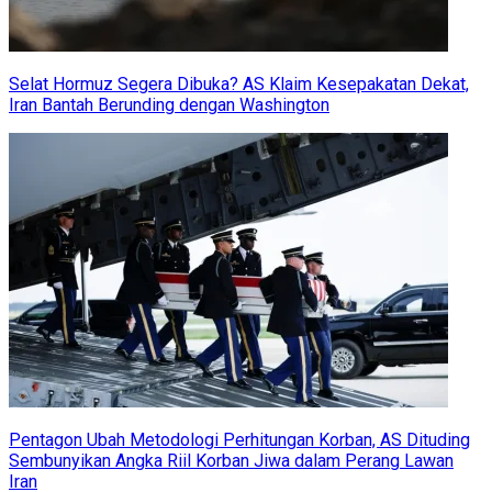
Selat Hormuz Segera Dibuka? AS Klaim Kesepakatan Dekat,
Iran Bantah Berunding dengan Washington
Pentagon Ubah Metodologi Perhitungan Korban, AS Dituding
Sembunyikan Angka Riil Korban Jiwa dalam Perang Lawan
Iran