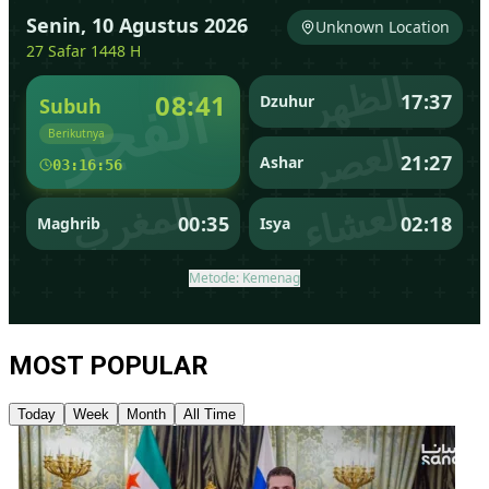
MOST POPULAR
Today
Week
Month
All Time