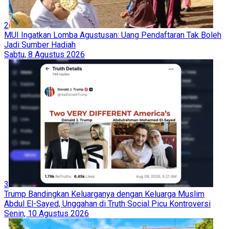
2
MUI Ingatkan Lomba Agustusan: Uang Pendaftaran Tak Boleh
Jadi Sumber Hadiah
Sabtu, 8 Agustus 2026
3
Trump Bandingkan Keluarganya dengan Keluarga Muslim
Abdul El-Sayed, Unggahan di Truth Social Picu Kontroversi
Senin, 10 Agustus 2026