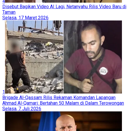
4
Disebut Bagikan Video AI Lagi, Netanyahu Rilis Video Baru di
Taman
Selasa, 17 Maret 2026
1
Brigade Al-Qassam Rilis Rekaman Komandan Lapangan
Ahmad Al-Qamari: Bertahan 50 Malam di Dalam Terowongan
Selasa, 7 Juli 2026