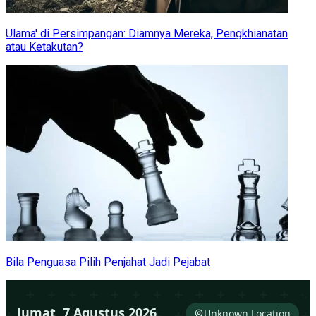
Ulama' di Persimpangan: Diamnya Mereka, Pengkhianatan
atau Ketakutan?
Bila Penguasa Pilih Penjahat Jadi Pejabat