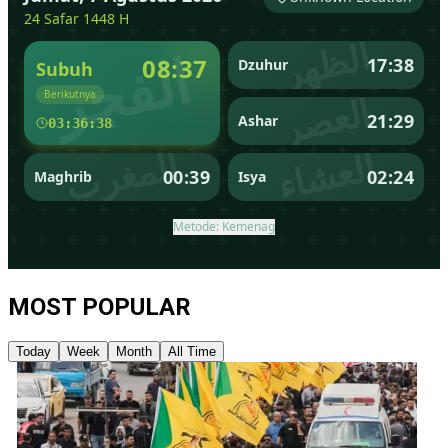
MOST POPULAR
Today
Week
Month
All Time