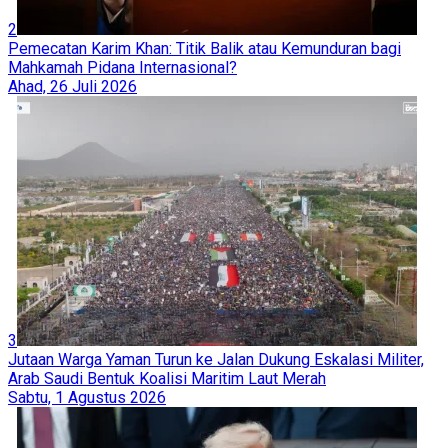
2
Pemecatan Karim Khan: Titik Balik atau Kemunduran bagi
Mahkamah Pidana Internasional?
Ahad, 26 Juli 2026
3
Jutaan Warga Yaman Turun ke Jalan Dukung Eskalasi Militer,
Arab Saudi Bentuk Koalisi Maritim Laut Merah
Sabtu, 1 Agustus 2026