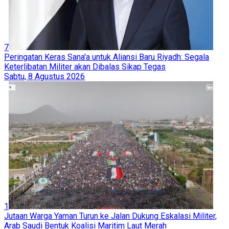
7
Peringatan Keras Sana'a untuk Aliansi Baru Riyadh: Segala
Keterlibatan Militer akan Dibalas Sikap Tegas
Sabtu, 8 Agustus 2026
1
Jutaan Warga Yaman Turun ke Jalan Dukung Eskalasi Militer,
Arab Saudi Bentuk Koalisi Maritim Laut Merah