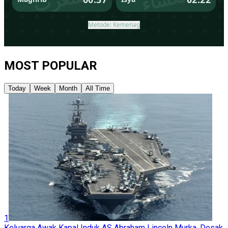
MOST POPULAR
Today
Week
Month
All Time
1
Keluarga Awak Kapal Induk AS Abraham Lincoln Murka, Desak