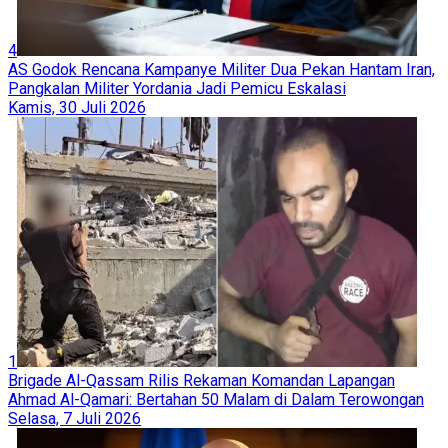
4
AS Godok Rencana Kampanye Militer Dua Pekan Hantam Iran,
Pangkalan Militer Yordania Jadi Pemicu Eskalasi
Kamis, 30 Juli 2026
1
Brigade Al-Qassam Rilis Rekaman Komandan Lapangan
Ahmad Al-Qamari: Bertahan 50 Malam di Dalam Terowongan
Selasa, 7 Juli 2026