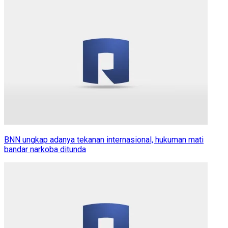
BNN ungkap adanya tekanan internasional, hukuman mati
bandar narkoba ditunda