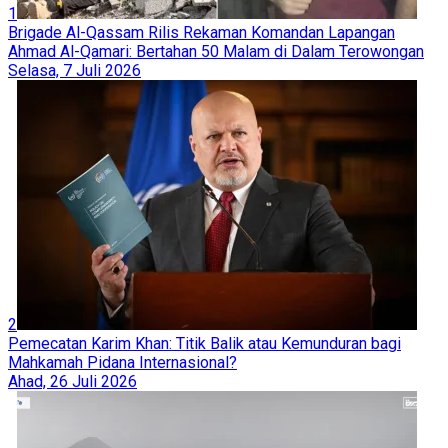
1
Brigade Al-Qassam Rilis Rekaman Komandan Lapangan
Ahmad Al-Qamari: Bertahan 50 Malam di Dalam Terowongan
Selasa, 7 Juli 2026
2
Pemecatan Karim Khan: Titik Balik atau Kemunduran bagi
Mahkamah Pidana Internasional?
Ahad, 26 Juli 2026