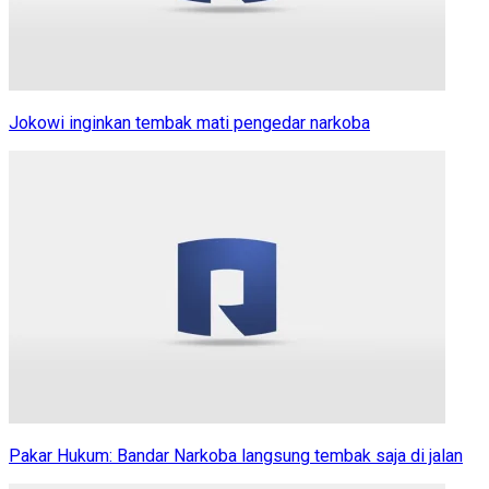
Jokowi inginkan tembak mati pengedar narkoba
Pakar Hukum: Bandar Narkoba langsung tembak saja di jalan