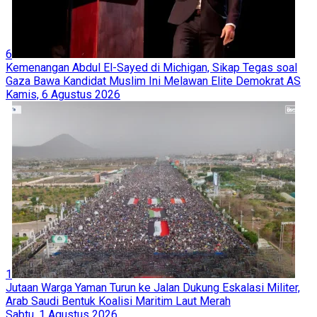
6
Kemenangan Abdul El-Sayed di Michigan, Sikap Tegas soal
Gaza Bawa Kandidat Muslim Ini Melawan Elite Demokrat AS
Kamis, 6 Agustus 2026
1
Jutaan Warga Yaman Turun ke Jalan Dukung Eskalasi Militer,
Arab Saudi Bentuk Koalisi Maritim Laut Merah
Sabtu, 1 Agustus 2026