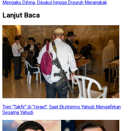
Mengaku Dihina, Dipukul hingga Disuruh Merangkak
Lanjut Baca
Tren "Takfir" di "Israel", Saat Ekstremis Yahudi Mengafirkan
Sesama Yahudi