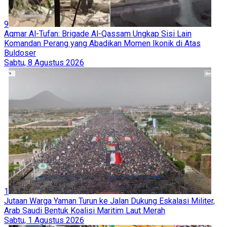
9
Aqmar Al-Tufan: Brigade Al-Qassam Ungkap Sisi Lain
Komandan Perang yang Abadikan Momen Ikonik di Atas
Buldoser
Sabtu, 8 Agustus 2026
1
Jutaan Warga Yaman Turun ke Jalan Dukung Eskalasi Militer,
Arab Saudi Bentuk Koalisi Maritim Laut Merah
Sabtu, 1 Agustus 2026