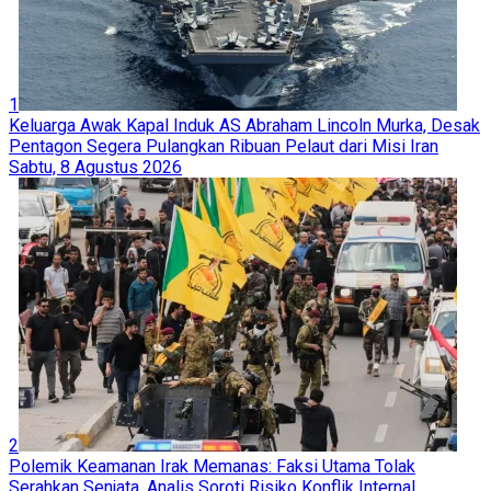
1
Keluarga Awak Kapal Induk AS Abraham Lincoln Murka, Desak
Pentagon Segera Pulangkan Ribuan Pelaut dari Misi Iran
Sabtu, 8 Agustus 2026
2
Polemik Keamanan Irak Memanas: Faksi Utama Tolak
Serahkan Senjata, Analis Soroti Risiko Konflik Internal