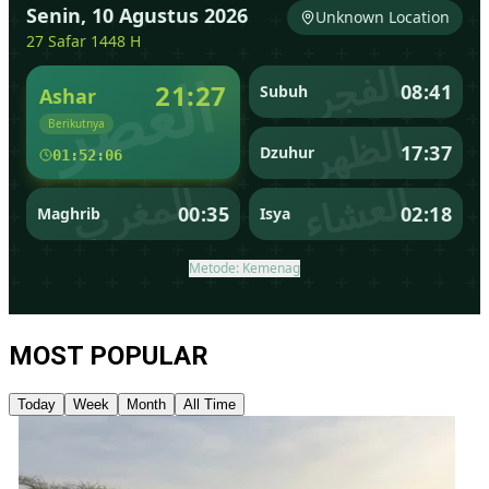
MOST POPULAR
Today
Week
Month
All Time