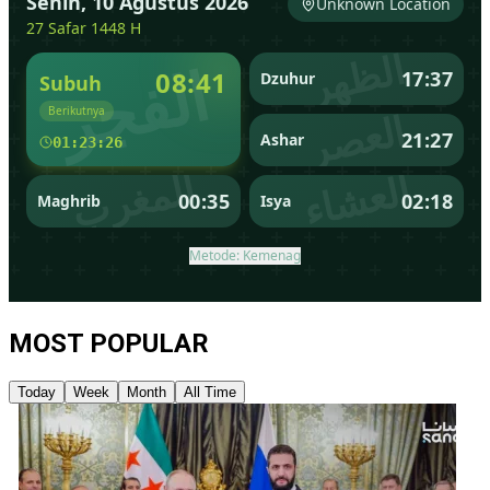
MOST POPULAR
Today
Week
Month
All Time