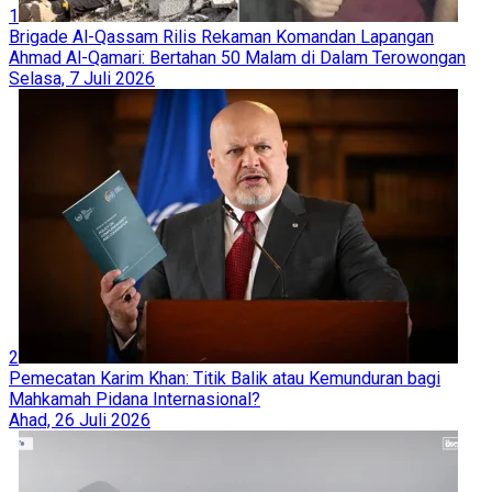
1
Brigade Al-Qassam Rilis Rekaman Komandan Lapangan
Ahmad Al-Qamari: Bertahan 50 Malam di Dalam Terowongan
Selasa, 7 Juli 2026
2
Pemecatan Karim Khan: Titik Balik atau Kemunduran bagi
Mahkamah Pidana Internasional?
Ahad, 26 Juli 2026