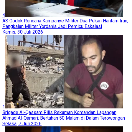
4
AS Godok Rencana Kampanye Militer Dua Pekan Hantam Iran,
Pangkalan Militer Yordania Jadi Pemicu Eskalasi
Kamis, 30 Juli 2026
1
Brigade Al-Qassam Rilis Rekaman Komandan Lapangan
Ahmad Al-Qamari: Bertahan 50 Malam di Dalam Terowongan
Selasa, 7 Juli 2026