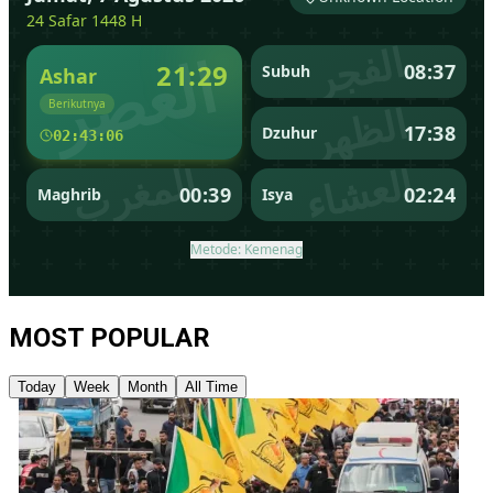
MOST POPULAR
Today
Week
Month
All Time