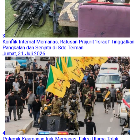
3
Konflik Internal Memanas, Ratusan Prajurit 'Israel' Tinggalkan
Pangkalan dan Senjata di Sde Teiman
Jumat, 31 Juli 2026
4
Polemik Keamanan Irak Memanas: Faksi Utama Tolak