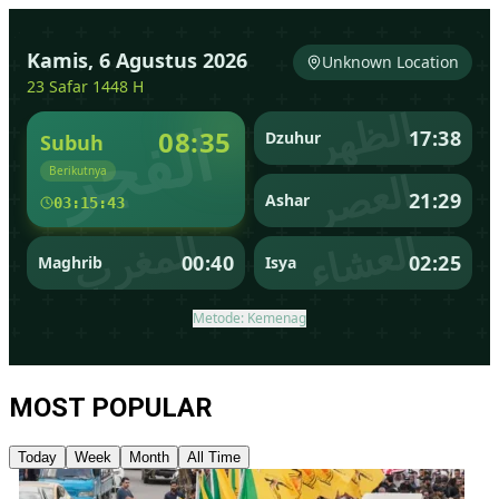
MOST POPULAR
Today
Week
Month
All Time