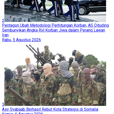
2
Pentagon Ubah Metodologi Perhitungan Korban, AS Dituding
Sembunyikan Angka Riil Korban Jiwa dalam Perang Lawan
Iran
Rabu, 5 Agustus 2026
3
Asy Syabaab Berhasil Rebut Kota Strategis di Somalia