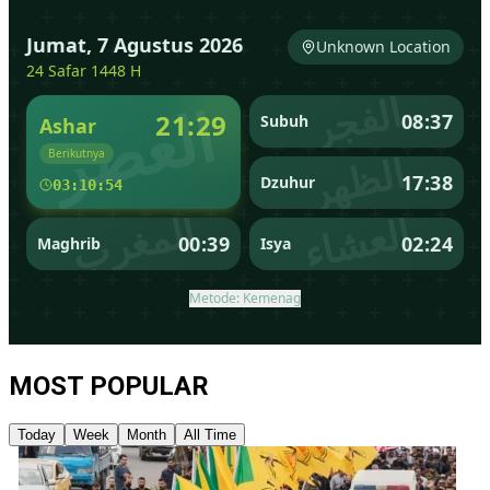
MOST POPULAR
Today
Week
Month
All Time