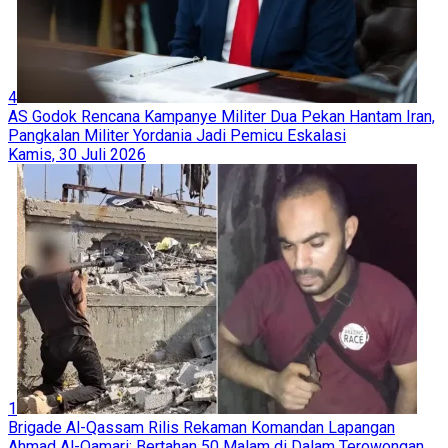
4
AS Godok Rencana Kampanye Militer Dua Pekan Hantam Iran,
Pangkalan Militer Yordania Jadi Pemicu Eskalasi
Kamis, 30 Juli 2026
1
Brigade Al-Qassam Rilis Rekaman Komandan Lapangan
Ahmad Al-Qamari: Bertahan 50 Malam di Dalam Terowongan