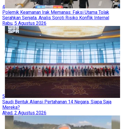
4
Polemik Keamanan Irak Memanas: Faksi Utama Tolak
Serahkan Senjata, Analis Soroti Risiko Konflik Internal
Rabu, 5 Agustus 2026
5
Saudi Bentuk Aliansi Pertahanan 14 Negara, Siapa Saja
Mereka?
Ahad, 2 Agustus 2026