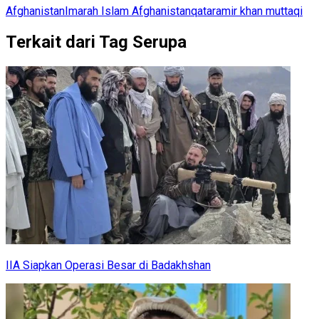
Afghanistan
Imarah Islam Afghanistan
qatar
amir khan muttaqi
Terkait dari Tag Serupa
IIA Siapkan Operasi Besar di Badakhshan