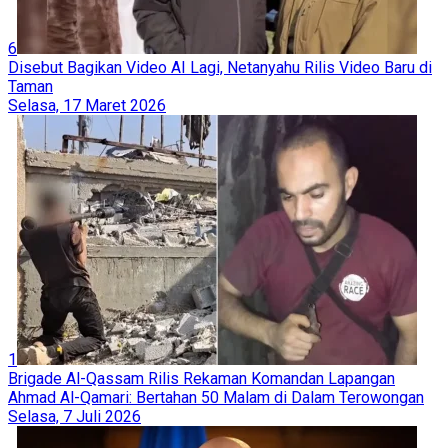
6
Disebut Bagikan Video AI Lagi, Netanyahu Rilis Video Baru di
Taman
Selasa, 17 Maret 2026
1
Brigade Al-Qassam Rilis Rekaman Komandan Lapangan
Ahmad Al-Qamari: Bertahan 50 Malam di Dalam Terowongan
Selasa, 7 Juli 2026