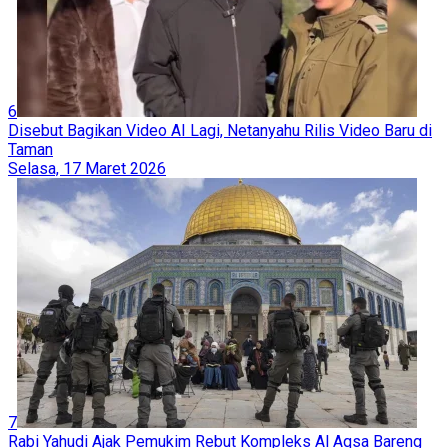
6
Disebut Bagikan Video AI Lagi, Netanyahu Rilis Video Baru di
Taman
Selasa, 17 Maret 2026
7
Rabi Yahudi Ajak Pemukim Rebut Kompleks Al Aqsa Bareng