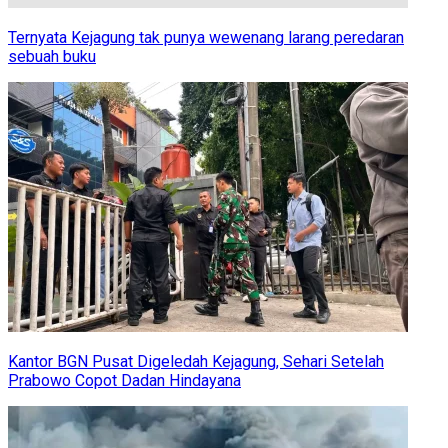
Ternyata Kejagung tak punya wewenang larang peredaran
sebuah buku
Kantor BGN Pusat Digeledah Kejagung, Sehari Setelah
Prabowo Copot Dadan Hindayana