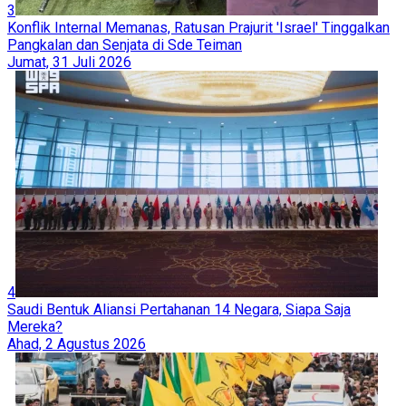
3
Konflik Internal Memanas, Ratusan Prajurit 'Israel' Tinggalkan
Pangkalan dan Senjata di Sde Teiman
Jumat, 31 Juli 2026
4
Saudi Bentuk Aliansi Pertahanan 14 Negara, Siapa Saja
Mereka?
Ahad, 2 Agustus 2026