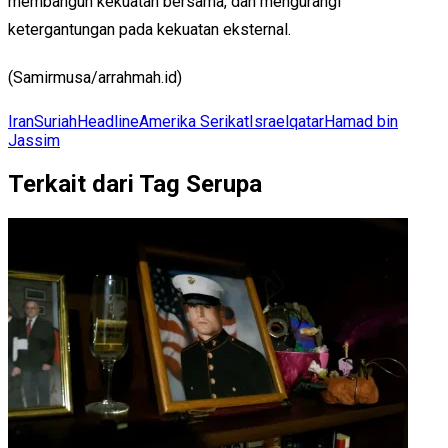
membangun kekuatan bersama, dan mengurangi
ketergantungan pada kekuatan eksternal.
(Samirmusa/arrahmah.id)
Iran
Suriah
Headline
Amerika Serikat
Israel
qatar
Hamad bin
Jassim
Terkait dari Tag Serupa