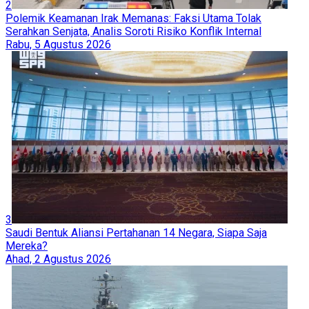
2
Polemik Keamanan Irak Memanas: Faksi Utama Tolak
Serahkan Senjata, Analis Soroti Risiko Konflik Internal
Rabu, 5 Agustus 2026
3
Saudi Bentuk Aliansi Pertahanan 14 Negara, Siapa Saja
Mereka?
Ahad, 2 Agustus 2026