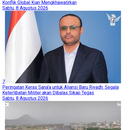
Konflik Global Kian Mengkhawatirkan
Sabtu, 8 Agustus 2026
7
Peringatan Keras Sana'a untuk Aliansi Baru Riyadh: Segala
Keterlibatan Militer akan Dibalas Sikap Tegas
Sabtu, 8 Agustus 2026