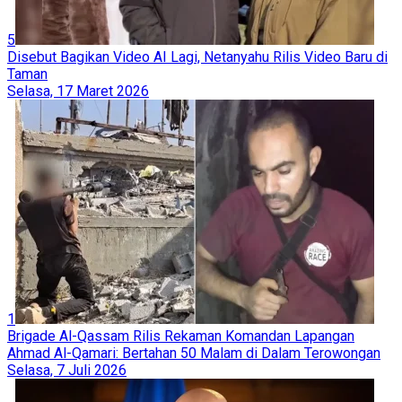
5
Disebut Bagikan Video AI Lagi, Netanyahu Rilis Video Baru di
Taman
Selasa, 17 Maret 2026
1
Brigade Al-Qassam Rilis Rekaman Komandan Lapangan
Ahmad Al-Qamari: Bertahan 50 Malam di Dalam Terowongan
Selasa, 7 Juli 2026