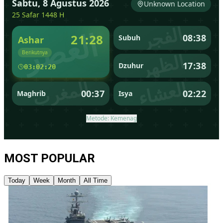
MOST POPULAR
Today
Week
Month
All Time