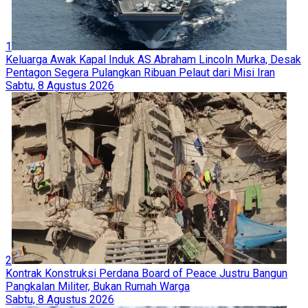
1
Keluarga Awak Kapal Induk AS Abraham Lincoln Murka, Desak
Pentagon Segera Pulangkan Ribuan Pelaut dari Misi Iran
Sabtu, 8 Agustus 2026
2
Kontrak Konstruksi Perdana Board of Peace Justru Bangun
Pangkalan Militer, Bukan Rumah Warga
Sabtu, 8 Agustus 2026