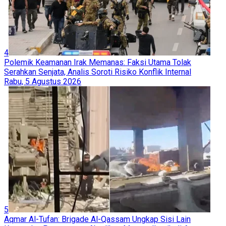
4
Polemik Keamanan Irak Memanas: Faksi Utama Tolak
Serahkan Senjata, Analis Soroti Risiko Konflik Internal
Rabu, 5 Agustus 2026
5
Aqmar Al-Tufan: Brigade Al-Qassam Ungkap Sisi Lain