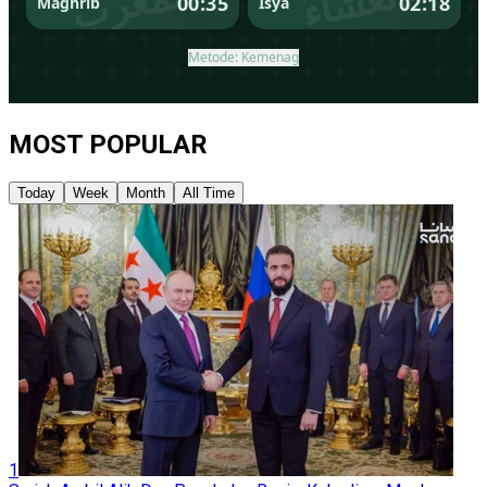
MOST POPULAR
Today
Week
Month
All Time
1