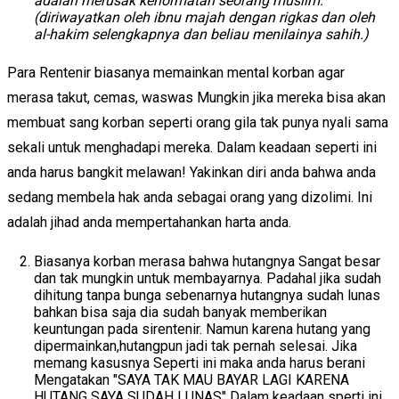
adalah merusak kehormatan seorang muslim.
(diriwayatkan oleh ibnu majah dengan rigkas dan ol
e
h
al-hakim selengkapnya dan beliau menilainya sahih.
)
Para Rentenir biasanya memainkan mental korban agar
merasa takut, cemas, waswas Mungkin jika mereka bisa akan
membuat sang korban seperti orang gila tak punya nyali sama
sekali untuk menghadapi mereka. Dalam keadaan seperti ini
anda harus bangkit melawan! Yakinkan diri anda bahwa anda
sedang membela hak anda sebagai orang yang dizolimi. Ini
adalah jihad anda mempertahankan harta anda.
Biasanya korban merasa bahwa hutangnya Sangat besar
dan tak mungkin untuk membayarnya. Padahal jika sudah
dihitung tanpa bunga sebenarnya hutangnya sudah lunas
bahkan bisa saja dia sudah banyak memberikan
keuntungan pada sirentenir. Namun karena hutang yang
dipermainkan,hutangpun jadi tak pernah selesai. Jika
memang kasusnya Seperti ini maka anda harus berani
Mengatakan "SAYA TAK MAU BAYAR LAGI KARENA
HUTANG SAYA SUDAH LUNAS" Dalam keadaan sperti ini