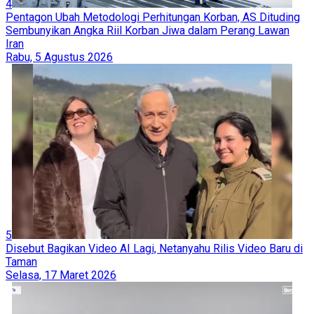
4
Pentagon Ubah Metodologi Perhitungan Korban, AS Dituding
Sembunyikan Angka Riil Korban Jiwa dalam Perang Lawan
Iran
Rabu, 5 Agustus 2026
5
Disebut Bagikan Video AI Lagi, Netanyahu Rilis Video Baru di
Taman
Selasa, 17 Maret 2026