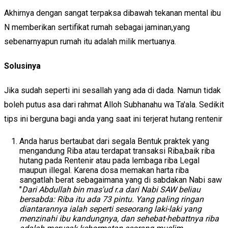
Akhirnya dengan sangat terpaksa dibawah tekanan mental ibu
N memberikan sertifikat rumah sebagai jaminan,yang
sebenarnyapun rumah itu adalah milik mertuanya.
Solusinya
Jika sudah seperti ini sesallah yang ada di dada. Namun tidak
boleh putus asa dari rahmat Alloh Subhanahu wa Ta'ala. Sedikit
tips ini berguna bagi anda yang saat ini terjerat hutang rentenir
Anda harus bertaubat dari segala Bentuk praktek yang
mengandung Riba atau terdapat transaksi Riba,baik riba
hutang pada Rentenir atau pada lembaga riba Legal
maupun illegal. Karena dosa memakan harta riba
sangatlah berat sebagaimana yang di sabdakan Nabi saw
"
Dari Abdullah bin mas'ud r.a dari Nabi SAW beliau
bersabda: Riba itu ada 73 pintu. Yang paling ringan
diantarannya ialah seperti seseorang laki-laki yang
m
enzinahi ibu kandungny
a, dan sehebat-hebattnya riba