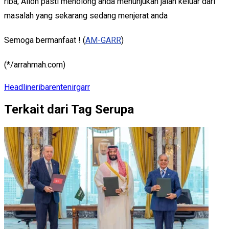
riba, Alloh pasti menolong anda menunjukan jalan keluar dari
masalah yang sekarang sedang menjerat anda
Semoga bermanfaat ! (
AM-GARR
)
(*/arrahmah.com)
Headline
riba
rentenir
garr
Terkait dari Tag Serupa