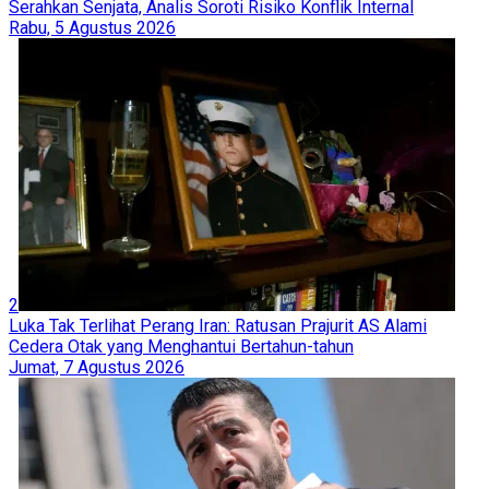
Serahkan Senjata, Analis Soroti Risiko Konflik Internal
Rabu, 5 Agustus 2026
2
Luka Tak Terlihat Perang Iran: Ratusan Prajurit AS Alami
Cedera Otak yang Menghantui Bertahun-tahun
Jumat, 7 Agustus 2026