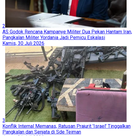
2
AS Godok Rencana Kampanye Militer Dua Pekan Hantam Iran,
Pangkalan Militer Yordania Jadi Pemicu Eskalasi
Kamis, 30 Juli 2026
3
Konflik Internal Memanas, Ratusan Prajurit 'Israel' Tinggalkan
Pangkalan dan Senjata di Sde Teiman