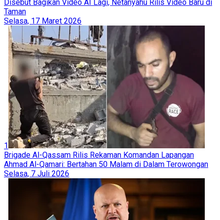
Disebut Bagikan Video AI Lagi, Netanyahu Rilis Video Baru di
Taman
Selasa, 17 Maret 2026
1
Brigade Al-Qassam Rilis Rekaman Komandan Lapangan
Ahmad Al-Qamari: Bertahan 50 Malam di Dalam Terowongan
Selasa, 7 Juli 2026